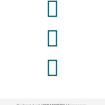


